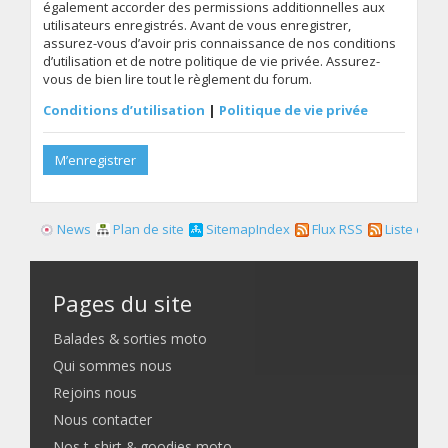
également accorder des permissions additionnelles aux
utilisateurs enregistrés. Avant de vous enregistrer,
assurez-vous d’avoir pris connaissance de nos conditions
d’utilisation et de notre politique de vie privée. Assurez-
vous de bien lire tout le règlement du forum.
Conditions d’utilisation
|
Politique de vie privée
M’enregistrer
News
Plan de site
SitemapIndex
Flux RSS
Liste des f
Pages du site
Balades & sorties moto
Qui sommes nous
Rejoins nous
Nous contacter
Nos t-shirt & goodies moto