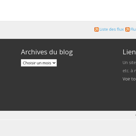
Liste des flux
Flu
Archives du blog
Lien
Un sit
etc. à
Voir t