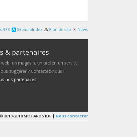
x RSS
SitemapIndex
Plan de site
News
s & partenaires
e web, un magasin, un atelier, un service
 nous suggérer ? Contactez-nous !
ous nos partenaires
© 2010-2018 MOTARDS IDF |
Nous contacter