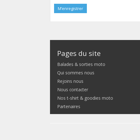
M’enregistrer
Pages du site
Balades & sorties moto
Qui sommes nous
Rejoins nous
Nous contacter
Nos t-shirt & goodies moto
Partenaires