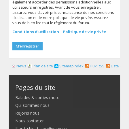
également accorder des permissions additionnelles aux
utilisateurs enregistrés. Avant de vous enregistrer,
assurez-vous d’avoir pris connaissance de nos conditions
d’utilisation et de notre politique de vie privée. Assurez-
vous de bien lire tout le règlement du forum.
Conditions d’utilisation
|
Politique de vie privée
M’enregistrer
News
Plan de site
SitemapIndex
Flux RSS
Liste des f
Pages du site
Balades & sorties moto
Qui sommes nous
Rejoins nous
Nous contacter
Nos t-shirt & goodies moto