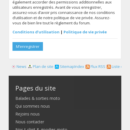
également accorder des permissions additionnelles aux
utilisateurs enregistrés. Avant de vous enregistrer,
assurez-vous d’avoir pris connaissance de nos conditions
d’utilisation et de notre politique de vie privée. Assurez-
vous de bien lire tout le règlement du forum.
Conditions d’utilisation
|
Politique de vie privée
M’enregistrer
News
Plan de site
SitemapIndex
Flux RSS
Liste des f
Pages du site
Balades & sorties moto
Qui sommes nous
Rejoins nous
Nous contacter
Nos t-shirt & goodies moto