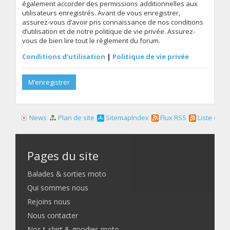
également accorder des permissions additionnelles aux
utilisateurs enregistrés. Avant de vous enregistrer,
assurez-vous d’avoir pris connaissance de nos conditions
d’utilisation et de notre politique de vie privée. Assurez-
vous de bien lire tout le règlement du forum.
Conditions d’utilisation
|
Politique de vie privée
M’enregistrer
News
Plan de site
SitemapIndex
Flux RSS
Liste des f
Pages du site
Balades & sorties moto
Qui sommes nous
Rejoins nous
Nous contacter
Nos t-shirt & goodies moto