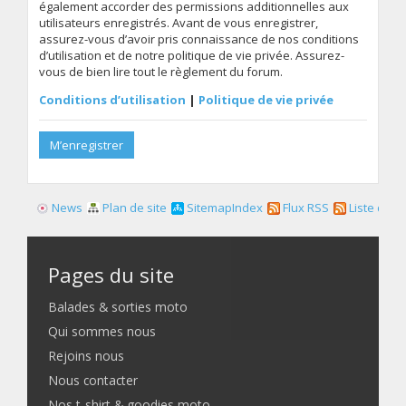
également accorder des permissions additionnelles aux
utilisateurs enregistrés. Avant de vous enregistrer,
assurez-vous d’avoir pris connaissance de nos conditions
d’utilisation et de notre politique de vie privée. Assurez-
vous de bien lire tout le règlement du forum.
Conditions d’utilisation
|
Politique de vie privée
M’enregistrer
News
Plan de site
SitemapIndex
Flux RSS
Liste des f
Pages du site
Balades & sorties moto
Qui sommes nous
Rejoins nous
Nous contacter
Nos t-shirt & goodies moto