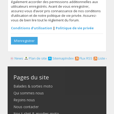
également accorder des permissions additionnelles aux
utilisateurs enregistrés. Avant de vous enregistrer,
assurez-vous d’avoir pris connaissance de nos conditions
d’utilisation et de notre politique de vie privée. Assurez-
vous de bien lire tout le règlement du forum.
Conditions d’utilisation
|
Politique de vie privée
M’enregistrer
News
Plan de site
SitemapIndex
Flux RSS
Liste des f
Pages du site
Balades & sorties moto
Qui sommes nous
Rejoins nous
Nous contacter
Nos t-shirt & goodies moto