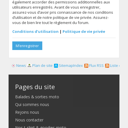
également accorder des permissions additionnelles aux
utilisateurs enregistrés. Avant de vous enregistrer,
assurez-vous d’avoir pris connaissance de nos conditions
d’utilisation et de notre politique de vie privée. Assurez-
vous de bien lire tout le règlement du forum.
Conditions d’utilisation
|
Politique de vie privée
M’enregistrer
News
Plan de site
SitemapIndex
Flux RSS
Liste des f
Pages du site
Balades & sorties moto
Qui sommes nous
Rejoins nous
Nous contacter
Nos t-shirt & goodies moto