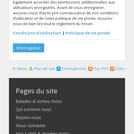
également accorder des permissions additionnelles aux
utilisateurs enregistrés. Avant de vous enregistrer,
assurez-vous d’avoir pris connaissance de nos conditions
d’utilisation et de notre politique de vie privée. Assurez-
vous de bien lire tout le règlement du forum.
Conditions d’utilisation
|
Politique de vie privée
M’enregistrer
News
Plan de site
SitemapIndex
Flux RSS
Liste des f
Pages du site
Balades & sorties moto
Qui sommes nous
Rejoins nous
Nous contacter
Nos t-shirt & goodies moto