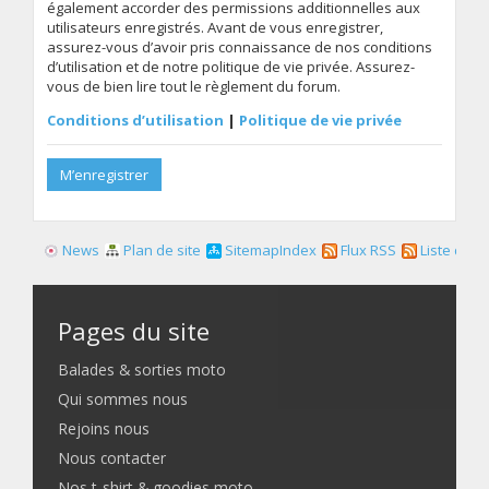
également accorder des permissions additionnelles aux
utilisateurs enregistrés. Avant de vous enregistrer,
assurez-vous d’avoir pris connaissance de nos conditions
d’utilisation et de notre politique de vie privée. Assurez-
vous de bien lire tout le règlement du forum.
Conditions d’utilisation
|
Politique de vie privée
M’enregistrer
News
Plan de site
SitemapIndex
Flux RSS
Liste des f
Pages du site
Balades & sorties moto
Qui sommes nous
Rejoins nous
Nous contacter
Nos t-shirt & goodies moto