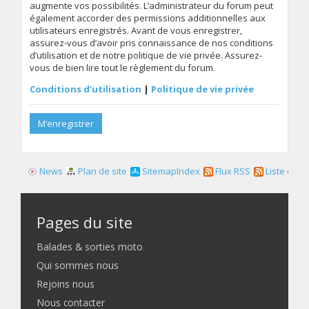
augmente vos possibilités. L’administrateur du forum peut
également accorder des permissions additionnelles aux
utilisateurs enregistrés. Avant de vous enregistrer,
assurez-vous d’avoir pris connaissance de nos conditions
d’utilisation et de notre politique de vie privée. Assurez-
vous de bien lire tout le règlement du forum.
Conditions d’utilisation
|
Politique de vie privée
M’enregistrer
News
Plan de site
SitemapIndex
Flux RSS
Liste des f
Pages du site
Balades & sorties moto
Qui sommes nous
Rejoins nous
Nous contacter