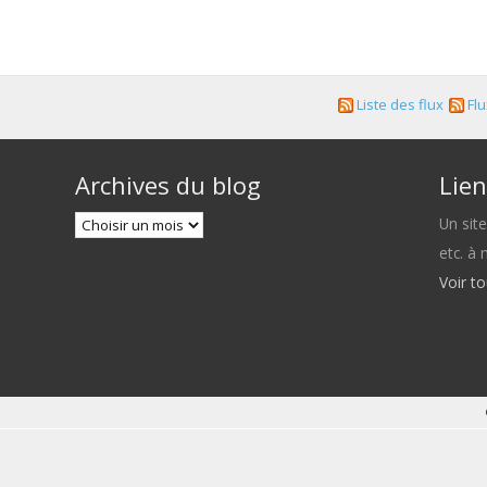
Liste des flux
Flu
Archives du blog
Lien
Un sit
etc. à
Voir t