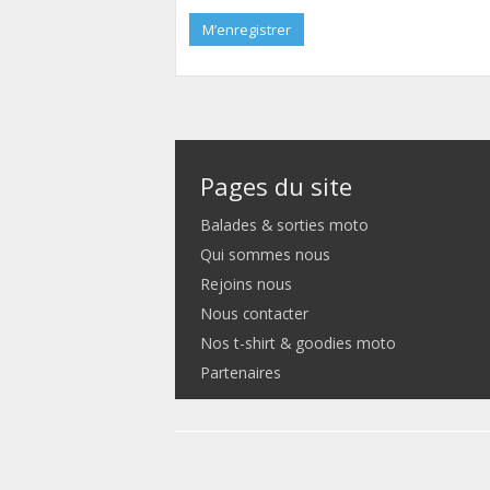
M’enregistrer
Pages du site
Balades & sorties moto
Qui sommes nous
Rejoins nous
Nous contacter
Nos t-shirt & goodies moto
Partenaires