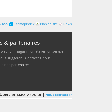
x RSS
SitemapIndex
Plan de site
News
s & partenaires
e web, un magasin, un atelier, un service
 nous suggérer ? Contactez-nous !
ous nos partenaires
© 2010-2018 MOTARDS IDF |
Nous contacter