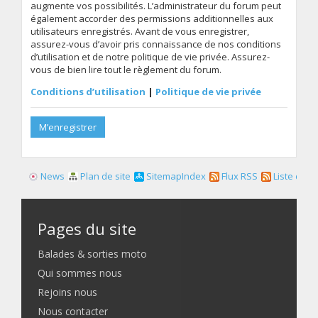
augmente vos possibilités. L’administrateur du forum peut
également accorder des permissions additionnelles aux
utilisateurs enregistrés. Avant de vous enregistrer,
assurez-vous d’avoir pris connaissance de nos conditions
d’utilisation et de notre politique de vie privée. Assurez-
vous de bien lire tout le règlement du forum.
Conditions d’utilisation
|
Politique de vie privée
M’enregistrer
News
Plan de site
SitemapIndex
Flux RSS
Liste des f
Pages du site
Balades & sorties moto
Qui sommes nous
Rejoins nous
Nous contacter