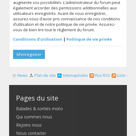
augmente vos possibilités. L’administrateur du forum peut
également accorder des permissions additionnelles aux
utilisateurs enregistrés. Avant de vous enregistrer,
assurez-vous d’avoir pris connaissance de nos conditions
d’utilisation et de notre politique de vie privée. Assurez-
vous de bien lire tout le règlement du forum.
Conditions d’utilisation
|
Politique de vie privée
M’enregistrer
News
Plan de site
SitemapIndex
Flux RSS
Liste des f
Pages du site
Balades & sorties moto
Qui sommes nous
Rejoins nous
Nous contacter