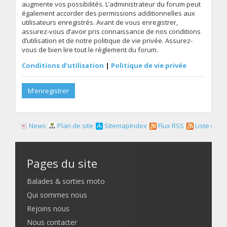
augmente vos possibilités. L’administrateur du forum peut
également accorder des permissions additionnelles aux
utilisateurs enregistrés. Avant de vous enregistrer,
assurez-vous d’avoir pris connaissance de nos conditions
d’utilisation et de notre politique de vie privée. Assurez-
vous de bien lire tout le règlement du forum.
Conditions d’utilisation
|
Politique de vie privée
M’enregistrer
News
Plan de site
SitemapIndex
Flux RSS
Liste des f
Pages du site
Balades & sorties moto
Qui sommes nous
Rejoins nous
Nous contacter