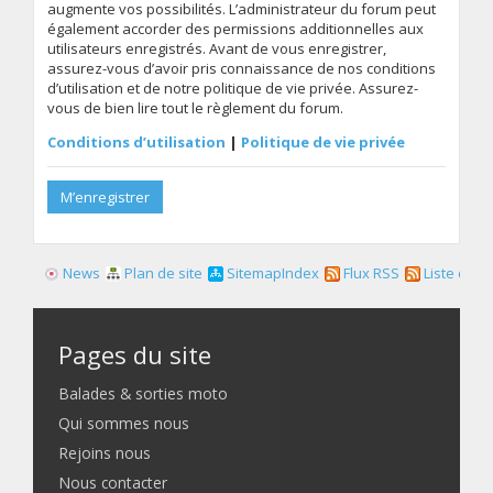
augmente vos possibilités. L’administrateur du forum peut
également accorder des permissions additionnelles aux
utilisateurs enregistrés. Avant de vous enregistrer,
assurez-vous d’avoir pris connaissance de nos conditions
d’utilisation et de notre politique de vie privée. Assurez-
vous de bien lire tout le règlement du forum.
Conditions d’utilisation
|
Politique de vie privée
M’enregistrer
News
Plan de site
SitemapIndex
Flux RSS
Liste des f
Pages du site
Balades & sorties moto
Qui sommes nous
Rejoins nous
Nous contacter