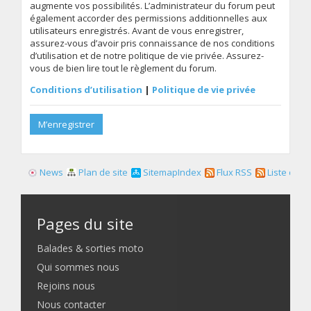
augmente vos possibilités. L’administrateur du forum peut
également accorder des permissions additionnelles aux
utilisateurs enregistrés. Avant de vous enregistrer,
assurez-vous d’avoir pris connaissance de nos conditions
d’utilisation et de notre politique de vie privée. Assurez-
vous de bien lire tout le règlement du forum.
Conditions d’utilisation
|
Politique de vie privée
M’enregistrer
News
Plan de site
SitemapIndex
Flux RSS
Liste des f
Pages du site
Balades & sorties moto
Qui sommes nous
Rejoins nous
Nous contacter