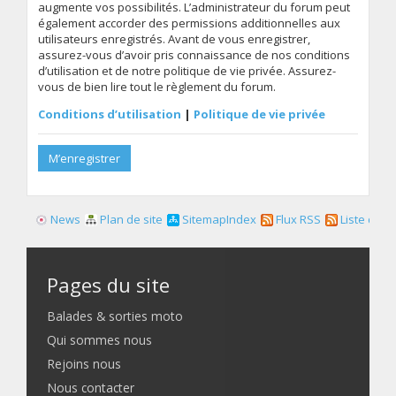
augmente vos possibilités. L’administrateur du forum peut
également accorder des permissions additionnelles aux
utilisateurs enregistrés. Avant de vous enregistrer,
assurez-vous d’avoir pris connaissance de nos conditions
d’utilisation et de notre politique de vie privée. Assurez-
vous de bien lire tout le règlement du forum.
Conditions d’utilisation
|
Politique de vie privée
M’enregistrer
News
Plan de site
SitemapIndex
Flux RSS
Liste des f
Pages du site
Balades & sorties moto
Qui sommes nous
Rejoins nous
Nous contacter