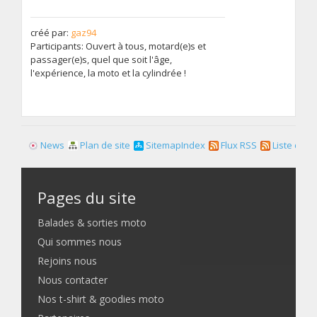
créé par:
gaz94
Participants: Ouvert à tous, motard(e)s et
passager(e)s, quel que soit l'âge,
l'expérience, la moto et la cylindrée !
News
Plan de site
SitemapIndex
Flux RSS
Liste des f
Pages du site
Balades & sorties moto
Qui sommes nous
Rejoins nous
Nous contacter
Nos t-shirt & goodies moto