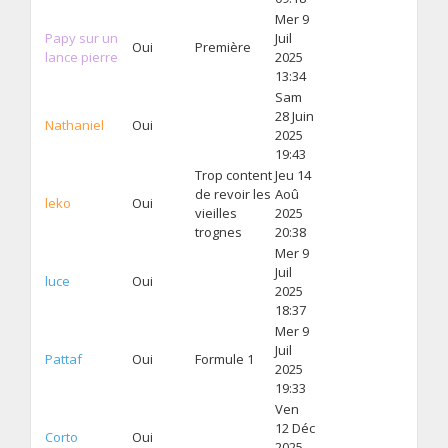
Mer 9
Papy sur un
Juil
Oui
Première
lance pierre
2025
13:34
Sam
28 Juin
Nathaniel
Oui
2025
19:43
Trop content
Jeu 14
de revoir les
Aoû
leko
Oui
vieilles
2025
trognes
20:38
Mer 9
Juil
luce
Oui
2025
18:37
Mer 9
Juil
Pattaf
Oui
Formule 1
2025
19:33
Ven
12 Déc
Corto
Oui
2025