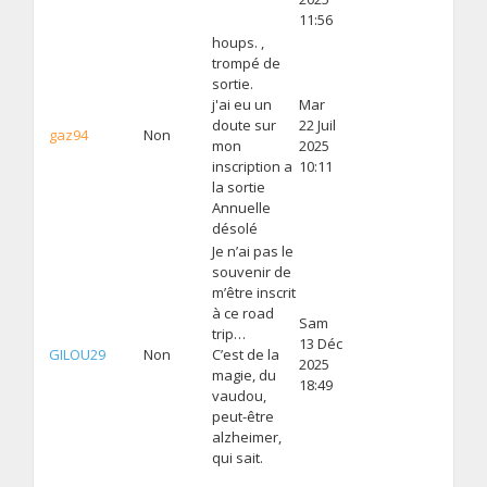
11:56
houps. ,
trompé de
sortie.
j'ai eu un
Mar
doute sur
22 Juil
gaz94
Non
mon
2025
inscription a
10:11
la sortie
Annuelle
désolé
Je n’ai pas le
souvenir de
m’être inscrit
à ce road
Sam
trip…
13 Déc
GILOU29
Non
C’est de la
2025
magie, du
18:49
vaudou,
peut-être
alzheimer,
qui sait.