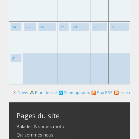
24
25
26
27
28
29
30
31
News
Plan de site
SitemapIndex
Flux RSS
Liste des f
Pages du site
Balades & sorties moto
Qui sommes nous