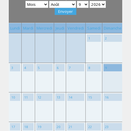
Lundi
Mardi
Mercredi
Jeudi
Vendredi
Samedi
Dimanche
1
2
3
4
5
6
7
8
9
10
11
12
13
14
15
16
17
18
19
20
21
22
23