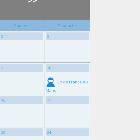
>>
Samedi
Dimanche
2
3
9
10
Gp de France au
Mans
16
17
23
24