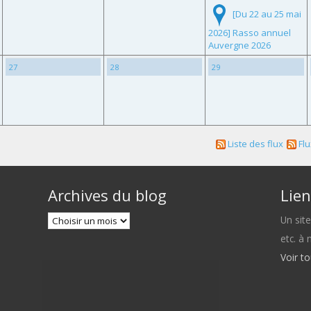
[Du 22 au 25 mai
2026] Rasso annuel
Auvergne 2026
27
28
29
Liste des flux
Flu
Archives du blog
Lien
Un sit
etc. à
Voir t