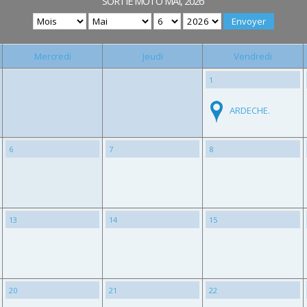
SORTIE MOTO MAI, 2026
Mercredi
Jeudi
Vendredi
1
ARDECHE.
6
7
8
13
14
15
20
21
22