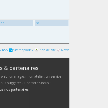
30
31
x RSS
SitemapIndex
Plan de site
News
s & partenaires
e web, un magasin, un atelier, un service
 nous suggérer ? Contactez-nous !
ous nos partenaires