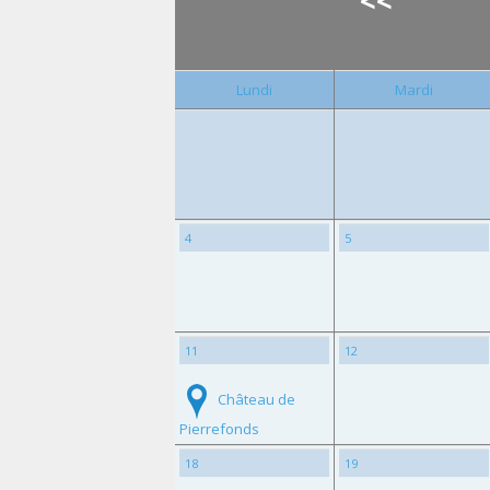
<<
Lundi
Mardi
4
5
11
12
Château de
Pierrefonds
18
19