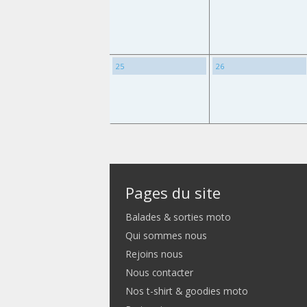
25
26
Pages du site
Balades & sorties moto
Qui sommes nous
Rejoins nous
Nous contacter
Nos t-shirt & goodies moto